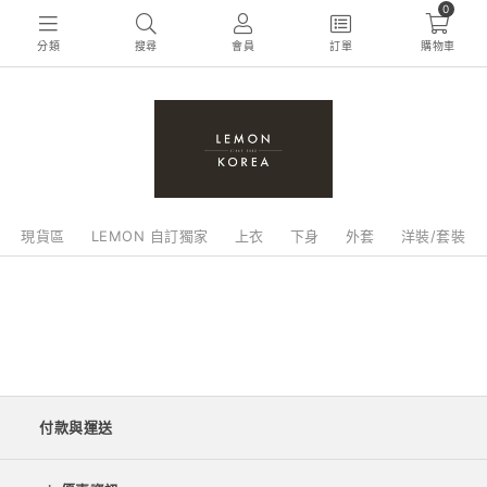
0
分類
搜尋
會員
訂單
購物車
現貨區
LEMON 自訂獨家
上衣
下身
外套
洋裝/套裝
付款與運送