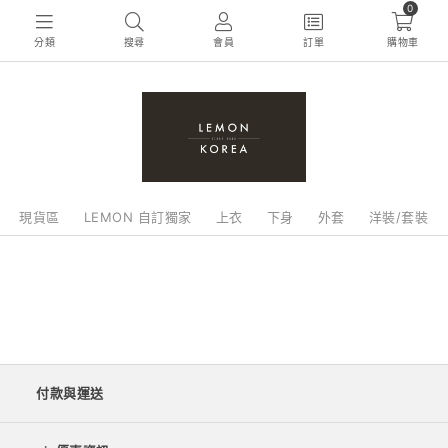
0
分類
搜尋
會員
訂單
購物車
現貨區
LEMON 自訂獨家
上衣
下身
外套
洋裝/套裝
付款與運送